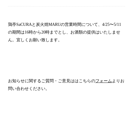
news
recruit
お知らせ
採用情報
鶏亭SaCURAと炭火焼MARUの営業時間について、4/25〜5/11
の期間は16時から20時までとし、お酒類の提供はいたしませ
ん。宜しくお願い致します。
contact
お問い合わせ
お知らせに関するご質問・ご意見ははこちらの
フォーム
よりお
問い合わせください。