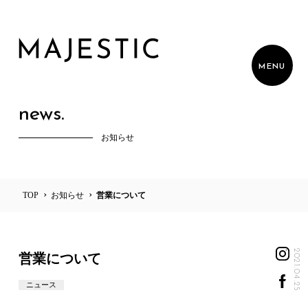
MENU
news.
お知らせ
philosophy
restaurant
TOP
お知らせ
営業について
マジェスティック基本理念
レストラン事業
design
company
2021.04.25
営業について
デザイン事業
会社概要
ニュース